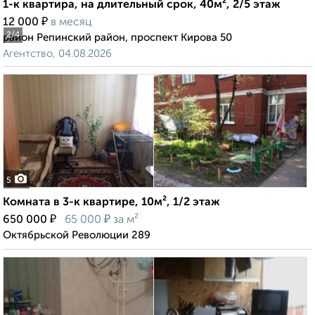
1-к квартира, на длительный срок, 40м², 2/5 этаж
₽
12 000
в месяц
2
/4
район Репинский район, проспект Кирова 50
Агентство, 04.08.2026
5
Комната в 3-к квартире, 10м², 1/2 этаж
₽
₽
650 000
65 000
за м²
Октябрьской Революции 289