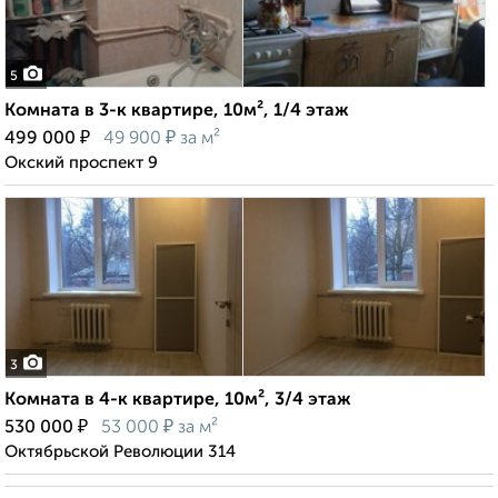
5
Комната в 3-к квартире, 10м², 1/4 этаж
₽
₽
499 000
49 900
за м²
Окский проспект 9
3
Комната в 4-к квартире, 10м², 3/4 этаж
₽
₽
530 000
53 000
за м²
Октябрьской Революции 314