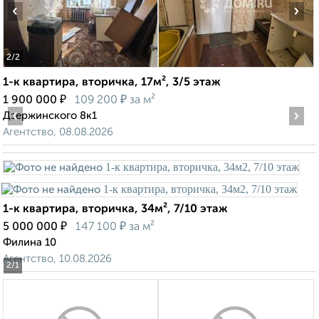
‹
›
2
/2
1-к квартира, вторичка, 17м², 3/5 этаж
₽
₽
1 900 000
109 200
за м²
‹
›
Дзержинского 8к1
Агентство, 08.08.2026
1-к квартира, вторичка, 34м², 7/10 этаж
₽
₽
5 000 000
147 100
за м²
Филина 10
Агентство, 10.08.2026
2
/1