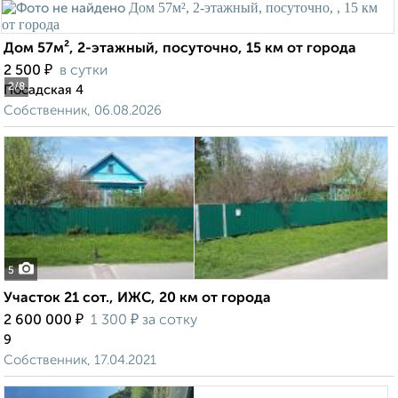
Дом 57м², 2-этажный, посуточно, 15 км от города
₽
2 500
в сутки
2
/8
Посадская 4
Собственник, 06.08.2026
5
Участок 21 сот., ИЖС, 20 км от города
₽
₽
2 600 000
1 300
за сотку
9
Собственник, 17.04.2021