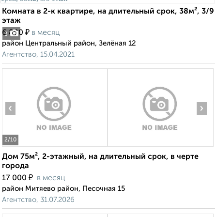
Комната в 2-к квартире, на длительный срок, 38м², 3/9
этаж
₽
6 800
в месяц
3
район Центральный район, Зелёная 12
Агентство, 15.04.2021
‹
›
2
/10
Дом 75м², 2-этажный, на длительный срок, в черте
города
₽
17 000
в месяц
район Митяево район, Песочная 15
Агентство, 31.07.2026