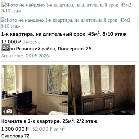
1-к квартира, на длительный срок, 45м², 8/10 этаж
₽
13 000
в месяц
2
/6
район Репинский район, Пионерская 25
Агентство, 03.08.2026
4
Комната в 3-к квартире, 25м², 2/2 этаж
₽
₽
1 300 000
52 000
за м²
Суворова 72