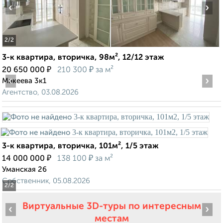
‹
›
2
/2
3-к квартира, вторичка, 98м², 12/12 этаж
₽
₽
20 650 000
210 300
за м²
‹
›
Макеева 3к1
Агентство, 03.08.2026
3-к квартира, вторичка, 101м², 1/5 этаж
₽
₽
14 000 000
138 100
за м²
Уманская 26
Собственник, 05.08.2026
2
/2
Виртуальные 3D-туры по интересным
‹
›
местам