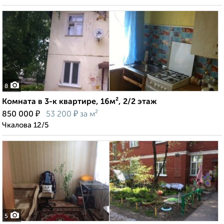
8
Комната в 3-к квартире, 16м², 2/2 этаж
₽
₽
850 000
53 200
за м²
Чкалова 12/5
5