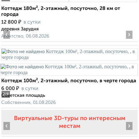
Коттедж 180м², 2-этажный, посуточно, 28 км от
города
₽
12 800
в сутки
деревня Зарудня
‹
›
Агентство, 06.08.2026
Коттедж 100м², 2-этажный, посуточно, в черте города
₽
6 000
в сутки
2
/8
Советская площадь
Собственник, 01.08.2026
Виртуальные 3D-туры по интересным
‹
›
местам